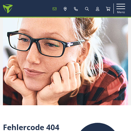
Menü
MENÜ
Mobilfunk
TV & Internet
Service
Mein Konto
Vertrag verlängern
Fehlercode 404