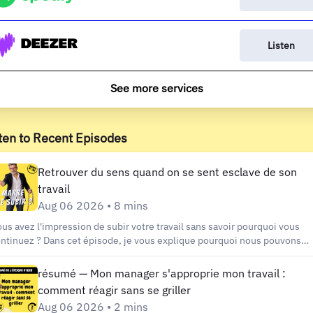
Listen
See more services
ten to Recent Episodes
Retrouver du sens quand on se sent esclave de son
travail
Aug 06 2026 • 8 mins
us avez l'impression de subir votre travail sans savoir pourquoi vous
ntinuez ? Dans cet épisode, je vous explique pourquoi nous pouvons
ogressivement perdre le sens de notre travail, comment distinguer
épuisement de la perte de sens et quelles actions concrètes permettent
résumé — Mon manager s'approprie mon travail :
 retrouver un véritable moteur au quotidien. Vous découvrirez commen
comment réagir sans se griller
construire votre motivation, retrouver votre impact et reprendre la mai
Aug 06 2026 • 2 mins
r votre vie professionnelle. Parce que travailler ne devrait jamais signifi