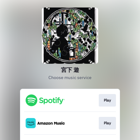
宮下 遊
Choose music service
Play
Play