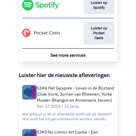
Luister op
Spotify
Luister op
Pocket
Casts
See more services
Luister hier de nieuwste afleveringen
S3#6 Het Gesprek - Leven in de Bijstand
(Dide Vonk, Jurrien van Rheenen, Yorke
Mulder-Bhangoo en Annemarie Jansen)
Dec 17 2024 • 32 mins
Wat gebeurt er als je afhankelijk wordt van de bijstand?
Hoe voelt het om gecontroleerd te worden, steeds
opnieuw je leven te moeten verantwoorden en je
vrijheid kwijt te raken? In deze laatste aflevering van
S3#5 No Limits! Art Castle - Een
het seizoen van Wij zijn Kunstenaar neemt Dide Vonk je