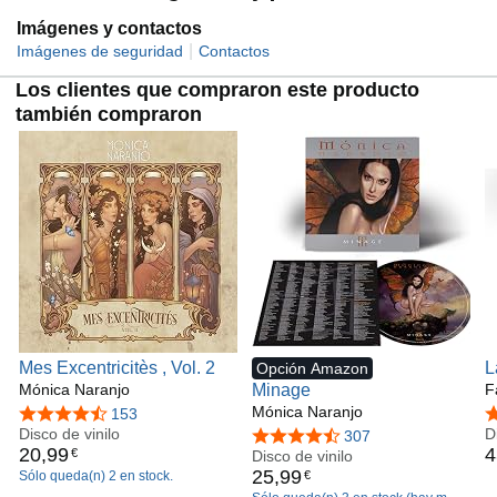
Imágenes y contactos
|
Imágenes de seguridad
Contactos
Los clientes que compraron este producto
también compraron
Mes Excentricitès , Vol. 2
L
Opción Amazon
Mónica Naranjo
Minage
(
F
Mónica Naranjo
E
4,7 de 5 estrellas
153
4
Disco de vinilo
D
4,7 de 5 estrellas
307
20
,
99
4
€
Disco de vinilo
25
,
99
€
Sólo queda(n) 2 en stock.