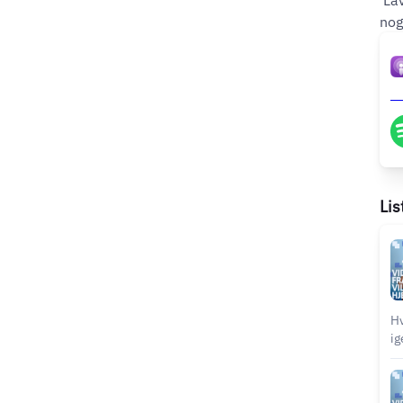
‘La
nog
Lis
Hv
ig
Hv
el
foreb