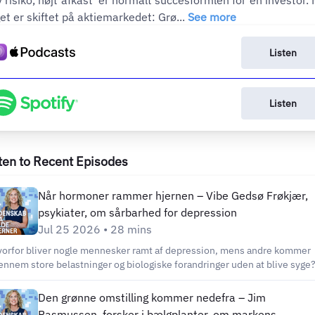
v risiko, højt afkast’ er normalt succesformlen for en investor.
et er skiftet på aktiemarkedet: Grø...
See more
Listen
Listen
ten to Recent Episodes
Når hormoner rammer hjernen – Vibe Gedsø Frøkjær,
psykiater, om sårbarhed for depression
Jul 25 2026 • 28 mins
orfor bliver nogle mennesker ramt af depression, mens andre kommer
ennem store belastninger og biologiske forandringer uden at blive syge
is forskerne kan finde de mekanismer, der gør hjernen særlig sårbar –
ler robust – kan vi måske blive bedre til at opdage risikoen tidligere og
Den grønne omstilling kommer nedefra – Jim
ygge mere målrettet. Klinisk professor i neuropsykiatri Vibe Gedsø
Rasmussen, forsker i bælgplanter, om markens