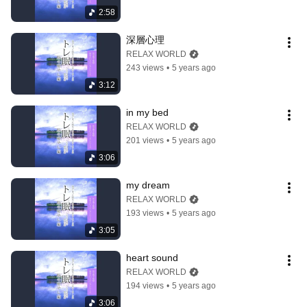
2:58
深層心理
RELAX WORLD
243 views
•
5 years ago
3:12
in my bed
RELAX WORLD
201 views
•
5 years ago
3:06
my dream
RELAX WORLD
193 views
•
5 years ago
3:05
heart sound
RELAX WORLD
194 views
•
5 years ago
3:06