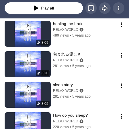
Play all
healing the brain
RELAX WORLD
480 views
•
5 years ago
3:09
包まれる優しさ
RELAX WORLD
281 views
•
5 years ago
3:20
sleep story
RELAX WORLD
281 views
•
5 years ago
3:05
How do you sleep?
RELAX WORLD
220 views
•
5 years ago