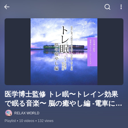
医学博士監修 トレ眠〜トレイン効果
で眠る音楽〜 脳の癒やし編 -電車に乗
った感覚で脳を癒やしの世界へ導く
RELAX WORLD
音楽
Playlist
•
10 videos
•
132 views