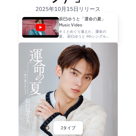
2025年10月15日リリース
辰巳ゆうと「運命の夏」
Music Video
キミとめぐり逢えた、運命の
夏。 辰巳ゆうと 9thシングル
「運命の夏」（A/B/Cタイプ）
2025年1月29日発売 【Aタイ
プ】 1.運命の夏 作詩：売野雅
勇 作曲：幸 耕平 編曲：萩
田光雄 2.どうして泣きたいくら
い好きなんだろう 作詩：松井
五郎 作曲：幸 耕平 編曲：
萩田光雄 3.運命の夏（オリジ
ナル･カラオケ） 4.どうして泣
きたいくらい好きなんだろう
（オリジナル･カラオケ）
VICL-37757 ¥1,500（税込）
https://www.jvcmusic.co.jp/-/D...
Jタイプ