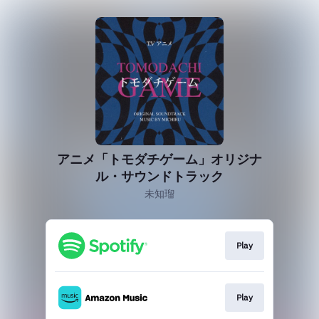
アニメ「トモダチゲーム」オリジナ
ル・サウンドトラック
未知瑠
Play
Play