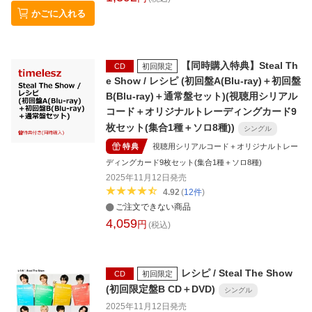
かごに入れる
【同時購入特典】Steal Th
CD
初回限定
e Show / レシピ (初回盤A(Blu-ray)＋初回盤
B(Blu-ray)＋通常盤セット)(視聴用シリアル
コード＋オリジナルトレーディングカード9
枚セット(集合1種＋ソロ8種))
シングル
特典
視聴用シリアルコード＋オリジナルトレー
ディングカード9枚セット(集合1種＋ソロ8種)
2025年11月12日
発売
4.92
(
12
件
)
ご注文できない商品
4,059
円
(税込)
レシピ / Steal The Show
CD
初回限定
(初回限定盤B CD＋DVD)
シングル
2025年11月12日
発売