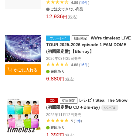
4.89
(
19
件
)
ご注文できない商品
12,936
円
(税込)
We're timelesz LIVE
ブルーレイ
初回限定
TOUR 2025-2026 episode 1 FAM DOME
(初回限定盤)【Blu-ray】
2026年03月25日
発売
4.88
(
16
件
)
かごに入れる
在庫あり
6,880
円
(税込)
レシピ / Steal The Show
CD
初回限定
(初回限定盤B CD＋Blu-ray)
シングル
2025年11月12日
発売
5
(
1
件
)
在庫あり
1,392
円
(税込)