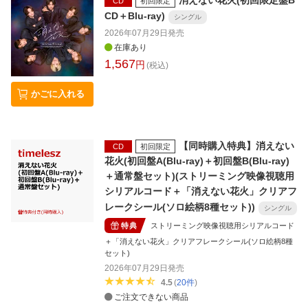
CD
初回限定
CD＋Blu-ray)
シングル
2026年07月29日
発売
在庫あり
1,567
円
(税込)
かごに入れる
【同時購入特典】消えない
CD
初回限定
花火(初回盤A(Blu-ray)＋初回盤B(Blu-ray)
＋通常盤セット)(ストリーミング映像視聴用
シリアルコード＋「消えない花火」クリアフ
レークシール(ソロ絵柄8種セット))
シングル
特典
ストリーミング映像視聴用シリアルコード
＋「消えない花火」クリアフレークシール(ソロ絵柄8種
セット)
2026年07月29日
発売
4.5
(
20
件
)
ご注文できない商品