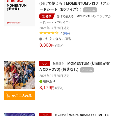
(分けて使える！MOMENTUMソロクリアカ
ードシート（B5サイズ）)
アルバム
特典
分けて使える！MOMENTUMソロクリアカ
ードシート（B5サイズ）
2026年04月29日
発売
4
(
9
件
)
ご注文できない商品
3,300
円
(税込)
MOMENTUM (初回限定盤
CD
初回限定
A CD＋DVD) (特典なし)
アルバム
2026年04月29日
発売
在庫あり
3,179
円
(税込)
かごに入れる
We're timelesz LIVE TO
DVD
初回限定