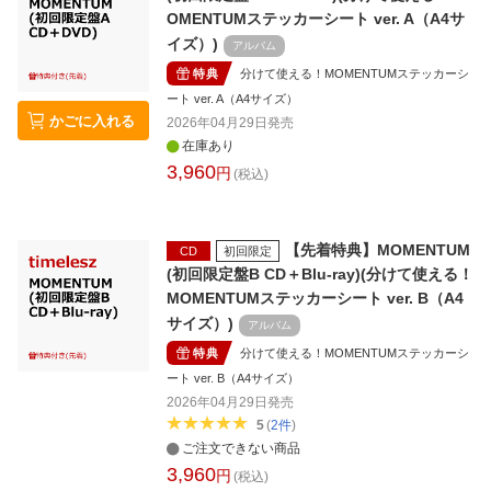
OMENTUMステッカーシート ver. A（A4サ
イズ）)
アルバム
特典
分けて使える！MOMENTUMステッカーシ
ート ver. A（A4サイズ）
かごに入れる
2026年04月29日
発売
在庫あり
3,960
円
(税込)
【先着特典】MOMENTUM
CD
初回限定
(初回限定盤B CD＋Blu-ray)(分けて使える！
MOMENTUMステッカーシート ver. B（A4
サイズ）)
アルバム
特典
分けて使える！MOMENTUMステッカーシ
ート ver. B（A4サイズ）
2026年04月29日
発売
5
(
2
件
)
ご注文できない商品
3,960
円
(税込)