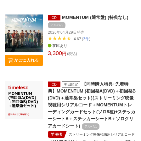
MOMENTUM (通常盤) (特典なし)
CD
アルバム
2026年04月29日
発売
4.67
(
3
件
)
在庫あり
3,300
円
(税込)
かごに入れる
【同時購入特典+先着特
CD
初回限定
典】MOMENTUM (初回盤A(DVD)＋初回盤B
(DVD)＋通常盤セット)(ストリーミング映像
視聴用シリアルコード＋MOMENTUMトレ
ーディングカードセット(ソロ8種)+ステッカ
ーシートA＋ステッカーシートB＋ソロクリ
アカードシート)
アルバム
特典
ストリーミング映像視聴用シリアルコード