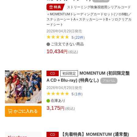
特典
ストリーミング映像視聴用シリアルコード
＋MOMENTUMトレーディングカードセット(ソロ8種)／
ステッカーシートA＋ステッカーシートB＋ソロクリアカ
ードシート
2026年04月29日
発売
5
(
22
件
)
ご注文できない商品
10,434
円
(税込)
MOMENTUM (初回限定盤
CD
初回限定
A CD＋Blu-ray) (特典なし)
アルバム
2026年04月29日
発売
5
(
1
件
)
在庫あり
3,175
円
(税込)
かごに入れる
【先着特典】MOMENTUM (通常盤)
CD