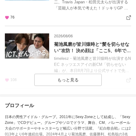
二、Travis Japan・松田元太らが出演する
「芸能人が本気で考えた！ドッキリGP ド
ッキリも地球を救う 4時間テレビSP」（フ
76
ジテレビ）が本日8月8日18時30分から放送
されます。VTRゲストとしてtimelesz・佐
藤勝利と猪俣周杜、Travis Japan・松倉海
2026/08/06
斗、KEY TO LIT・猪狩蒼弥も出演！
菊池風磨が皆川猿時と“髪を切らせな
い”攻防！ 決め顔は「ここ5、6年で一
番しっくり」
timelesz・菊池風磨と皆川猿時が出演するN
EC ネッツエスアイの新CM「切らせない
編」が、本日8月7日より公式サイトで先行
公開されました。特設サイトではメイキン
108
グが公開され、8月8日からはテレビCMの
放映が始まります。
2026/08/05
プロフィール
松島聡演じる永坂の魅力も浮き彫り
に「ファーストクライ」第5話が描い
日本の男性アイドル・グループ。2011年にSexy Zoneとして結成し、「Sexy
た“レッテル”の怖さ
比嘉愛未、timelesz・松島聡が出演するド
Zone」でCDデビュー。グループやソロでドラマ、舞台、CM、バレーボール
ラマ「ファーストクライ 母子救命救急班」
大会のサポーターやキャスターなど幅広い分野で活躍。『紅白歌合戦』には2
（日本テレビ系）の第5話について、「テレ
013年より6年連続出場。2024年4月より菊池風磨、佐藤勝利、松島聡の3名