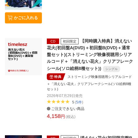
かごに入れる
【同時購入特典】消えない
CD
初回限定
花火(初回盤A(DVD)＋初回盤B(DVD)＋通常
盤セット)(ストリーミング映像視聴用シリア
ルコード＋「消えない花火」クリアフレーク
シール(ソロ絵柄8種セット))
シングル
特典
ストリーミング映像視聴用シリアルコード
＋「消えない花火」クリアフレークシール(ソロ絵柄8種
セット)
2026年07月29日
発売
5
(
5
件
)
ご注文できない商品
4,158
円
(税込)
消えない花火(初回限定盤B