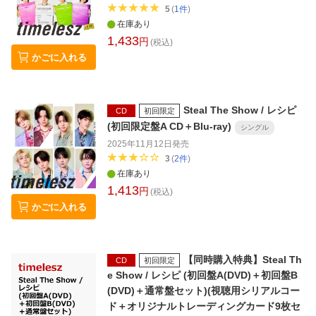
5
(
1
件
)
在庫あり
1,433
円
(税込)
かごに入れる
Steal The Show / レシピ
CD
初回限定
(初回限定盤A CD＋Blu-ray)
シングル
2025年11月12日
発売
3
(
2
件
)
在庫あり
1,413
円
(税込)
かごに入れる
【同時購入特典】Steal Th
CD
初回限定
e Show / レシピ (初回盤A(DVD)＋初回盤B
(DVD)＋通常盤セット)(視聴用シリアルコー
ド＋オリジナルトレーディングカード9枚セ