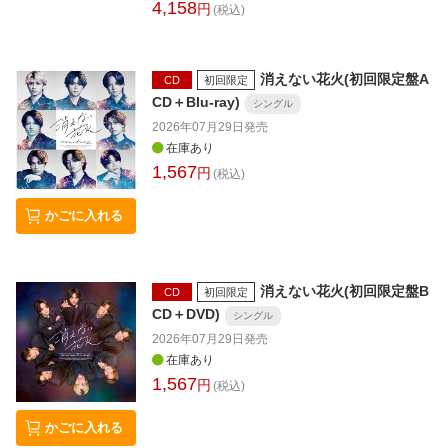
4,158
円
(税込)
消えない花火(初回限定盤A
CD
初回限定
CD＋Blu-ray)
シングル
2026年07月29日
発売
在庫あり
1,567
円
(税込)
かごに入れる
消えない花火(初回限定盤B
CD
初回限定
CD＋DVD)
シングル
2026年07月29日
発売
在庫あり
1,567
円
(税込)
かごに入れる