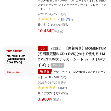
＋MOMENTUMトレーディングカードセット(ソロ8種)／
ステッカーシートA＋ステッカーシートB＋ソロクリアカ
ードシート
2026年04月29日
発売
4.88
(
17
件
)
ご注文できない商品
10,434
円
(税込)
【先着特典】MOMENTUM
CD
初回限定
(初回限定盤B CD＋DVD)(分けて使える！M
OMENTUMステッカーシート ver. B（A4サ
イズ）)
アルバム
特典
分けて使える！MOMENTUMステッカーシ
ート ver. B（A4サイズ）
2026年04月29日
発売
5
(
6
件
)
ご注文できない商品
3,960
円
(税込)