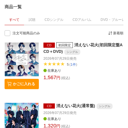
商品一覧
すべて
試聴
CDシングル
CDアルバム
DVD・ブルーレ
注文可能商品のみ
新着順
消えない花火(初回限定盤A
CD
初回限定
CD＋DVD)
シングル
2026年07月29日
発売
5
(
1
件
)
在庫あり
1,567
円
(税込)
かごに入れる
消えない花火(通常盤)
CD
シングル
2026年07月29日
発売
在庫あり
1,320
円
(税込)