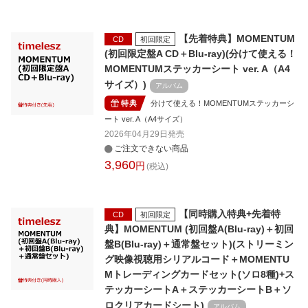
【先着特典】MOMENTUM
CD
初回限定
(初回限定盤A CD＋Blu-ray)(分けて使える！
MOMENTUMステッカーシート ver. A（A4
サイズ）)
アルバム
特典
分けて使える！MOMENTUMステッカーシ
ート ver. A（A4サイズ）
2026年04月29日
発売
ご注文できない商品
3,960
円
(税込)
【同時購入特典+先着特
CD
初回限定
典】MOMENTUM (初回盤A(Blu-ray)＋初回
盤B(Blu-ray)＋通常盤セット)(ストリーミン
グ映像視聴用シリアルコード＋MOMENTU
Mトレーディングカードセット(ソロ8種)+ス
テッカーシートA＋ステッカーシートB＋ソ
ロクリアカードシート)
アルバム