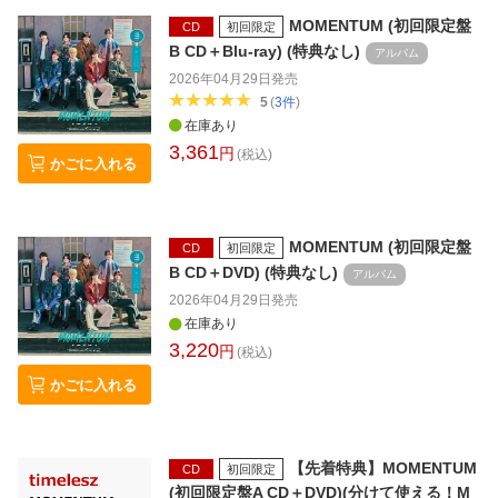
MOMENTUM (初回限定盤
CD
初回限定
B CD＋Blu-ray) (特典なし)
アルバム
2026年04月29日
発売
5
(
3
件
)
在庫あり
3,361
円
(税込)
かごに入れる
MOMENTUM (初回限定盤
CD
初回限定
B CD＋DVD) (特典なし)
アルバム
2026年04月29日
発売
在庫あり
3,220
円
(税込)
かごに入れる
【先着特典】MOMENTUM
CD
初回限定
(初回限定盤A CD＋DVD)(分けて使える！M