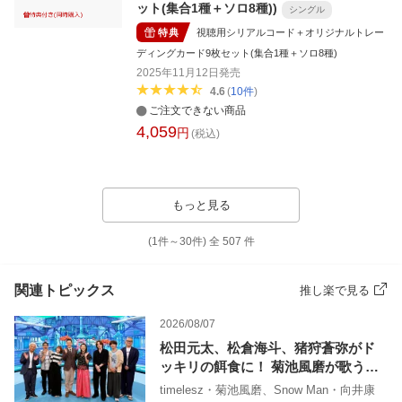
ット(集合1種＋ソロ8種))
シングル
特典
視聴用シリアルコード＋オリジナルトレー
ディングカード9枚セット(集合1種＋ソロ8種)
2025年11月12日
発売
4.6
(
10
件
)
ご注文できない商品
4,059
円
(税込)
もっと見る
(1件～
30
件)
全
507
件
関連トピックス
推し楽で見る
2026/08/07
松田元太、松倉海斗、猪狩蒼弥がド
ッキリの餌食に！ 菊池風磨が歌う新
作「ドレミのうた」
timelesz・菊池風磨、Snow Man・向井康