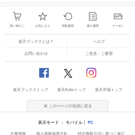
提供元：株式会社ジャパンミュージックデータ
2026/08/04
timelesz・松島聡演じる永坂に予期せ
買い物かご
お気に入り
閲覧履歴
購入履歴
クーポン
ぬ事態…「ファーストクライ」院内
感染で病院がパニック
比嘉愛未が主演を務め、timelesz・松島聡
楽天ブックスとは？
ヘルプ
らが出演するドラマ「ファーストクライ 母
子救命救急班」（日本テレビ系）より、本
お問い合わせ
ご意見・ご要望
日8月5日22時から放送される第5話の見ど
382
ころと場面写真が公開されました。
2026/08/03
菊池風磨「2人とも佐藤なの？」MC
楽天ブックストップ
楽天Koboトップ
楽天市場トップ
務める「夜の音」でロックデュオ・S
ATOHに直撃！
timelesz・菊池風磨と畑芽育がMCを務める
音楽番組「夜の音 -TOKYO MIDNIGHT MU
このページの先頭に戻る
SIC-」（日本テレビ系）。本日8月4日24時
24分から放送される今回は「今絶対に押さ
51
表示モード
モバイル
PC
えておくべきアーティスト」をピックアッ
プする新企画「明日の音」の初回で、SAT
企業情報
個人情報保護方針
特定商取引法に基づく表記
OHが出演します。