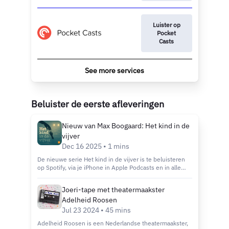
Luister op
Pocket
Casts
See more services
Beluister de eerste afleveringen
Nieuw van Max Boogaard: Het kind in de
vijver
Dec 16 2025 • 1 mins
De nieuwe serie Het kind in de vijver is te beluisteren
op Spotify, via je iPhone in Apple Podcasts en in alle
andere podcast-apps. Luisterlinkjes: Spotify Apple
Podcasts Alle andere podcast-apps Hosted on Acast.
Joeri-tape met theatermaakster
See acast.com/privacy for more information.
Adelheid Roosen
Jul 23 2024 • 45 mins
Adelheid Roosen is een Nederlandse theatermaakster,