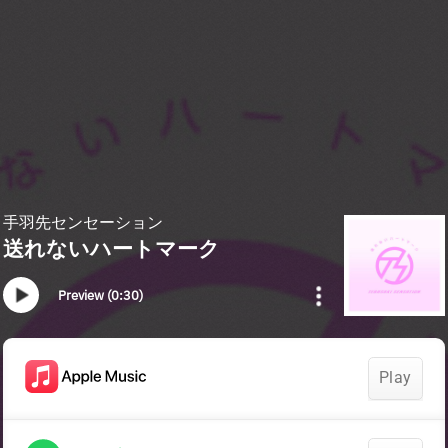
手羽先センセーション
送れないハートマーク
Preview (0:30)
Play