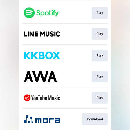
Play
Play
Play
Play
Play
Download