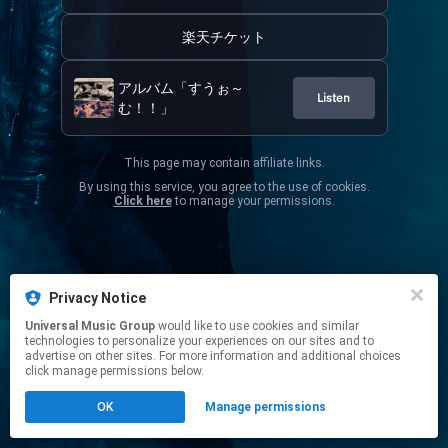
楽天チケット
アルバム「すうぉ～
Listen
む！！」
This page may contain affiliate links.
By using this service, you agree to the use of cookies.
Click here
to manage your permissions.
Privacy Notice
Universal Music Group
would like to use cookies and similar
technologies to personalize your experiences on our sites and to
advertise on other sites. For more information and additional choices
click manage permissions below.
OK
Manage permissions