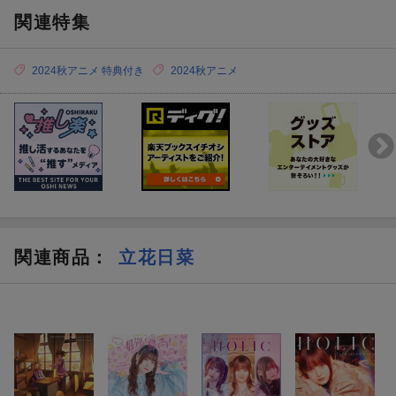
立花日菜2ndシングル「最強？最高！Brave My Heart」の発売を
関連特集
記念してリリースイベントの開催が決定いたしました！
2024秋アニメ 特典付き
2024秋アニメ
対象商品を期間中にご予約(全額内金)・ご購入いただいたお客様の
中から抽選でリリースイベントにご招待いたします。この機会に
是非ご応募ください！
※イベント開催時期の新型コロナウイルス感染症の状況により、
イベント内容の変更、またはイベント自体を延期もしくは中止と
させていただく場合もございます。あらかじめご了承ください。
その場合は、公式HPやXで別途告知させていただきます。
関連商品
：
立花日菜
■イベント内容
・トーク＆ミニライブ
日程：2024年12月28日（土）
■日時・会場
日程4 トーク＆ミニライブ：2024年12月28日（土）
会場：ポニーキャニオン本社3Fイベントスペース