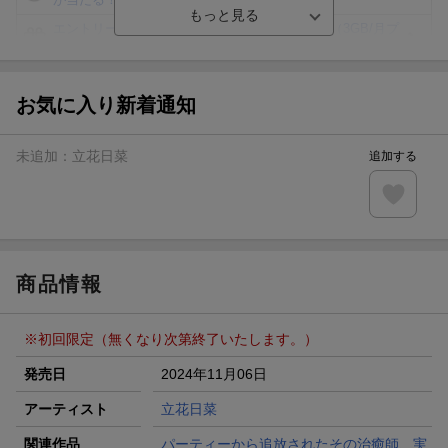
エントリー＆3,000円以上購入で無料データSIM（3GB/月プ
ラン）が当たる！
楽天モバイル紹介キャンペーンの拡散で300円OFFクーポン
進呈
お気に入り新着通知
条件達成で楽天限定・宝塚歌劇 宙組貸切公演ペアチケット
が当たる
未追加：
立花日菜
追加する
エントリー＆条件達成で『鬼滅の刃』オリジナルきんちゃく
袋が当たる！
【楽天24】日用品の楽天24と楽天ブックス買いまわりでク
ーポン★
商品情報
※初回限定（無くなり次第終了いたします。）
発売日
2024年11月06日
アーティスト
立花日菜
関連作品
パーティーから追放されたその治癒師、実