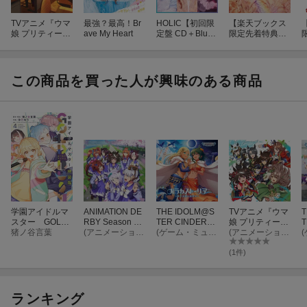
第1部：13:30開場/14:00開演/14:45終演予定
第2部：15:15開場/15:45開演/16:30終演予定
TVアニメ『ウマ
最強？最高！Br
HOLIC【初回限
【楽天ブックス
娘 プリティーダ
ave My Heart
定盤 CD＋Blu-ra
限定先着特典】
第3部：17:00開場/17:30開演/18:15終演予定
ービー Season
y】
HOLIC【通常
※集合時間等の詳細は当選者にご連絡差し上げます。
3』ANIMATION
盤】(57mm缶バ
定
DERBY Season
ッジ&A4クリア
3 vol.3 Original
ファイル)
この商品を買った人が興味のある商品
■イベント参加方法
Sound Track
対象商品をご予約（全額内金）・ご購入いただいたお客様に応募
用シリアルナンバーを1点お渡しいたします。応募用シリアルナン
バー1点につき、各日程のいずれか1部に応募可能です。ご購入・
ご予約される法人によって応募できるイベント・日程が異なりま
すので、各イベント・日程の配券対象法人をご確認下さい。また
配券対象法人ごとに配布方法や応募方法などが異なりますので下
記をご確認の上ご応募下さい。
学園アイドルマ
ANIMATION DE
THE IDOLM@S
TVアニメ『ウマ
T
対象商品を予約・ご購入いただいたお客様に先着にて応募用シリ
スター GOLD
RBY Season 3
TER CINDEREL
娘 プリティーダ
T
アルナンバー入りイベント応募券をお渡しします。イベント応募
RUSH 特装
猪ノ谷言葉
VOL.2 アコガレ
(アニメーション)
LA GIRLS STAR
(ゲーム・ミュージック)
ービー Season
(アニメーション)
L
版 4
Challenge Das
LIGHT MASTER
3』ANIMATION
A
券は、商品出荷時に、商品と合わせてお送りいたします。
h!!
HEART TICKE
DERBY Season
S
(1件)
R! 11 バラカス
3 vol.1「ソシテ
トーリア 〜月と
ミンナノ」
■対象商品
太陽に祝福を〜
2024年11月6日発売
ランキング