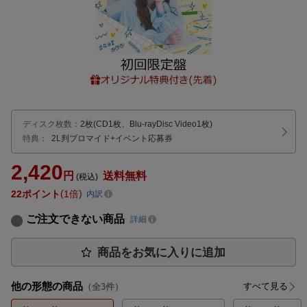
ディスク枚数
：
2枚(CD1枚、Blu-rayDisc Video1枚)
特典：
2L判ブロマイド
+イベント応募券
2,420
円
送料無料
(税込)
22
ポイント
1倍
内訳
ご注文できない商品
詳細
商品をお気に入りに追加
他の形態の商品
すべて見る
（全
3
件）