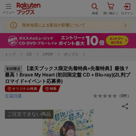
メニュー
熊本地震による配送の影響について
トップ
CD
J-POP
ポップス
【楽天ブックス限定先着特典+先着特典】最強？
初回限定
最高！Brave My Heart (初回限定盤 CD＋Blu-ray)(2L判ブ
ロマイド+イベント応募券)
オリジナル特典
特典
立花日菜
（
0
件）
ご注文できない商品