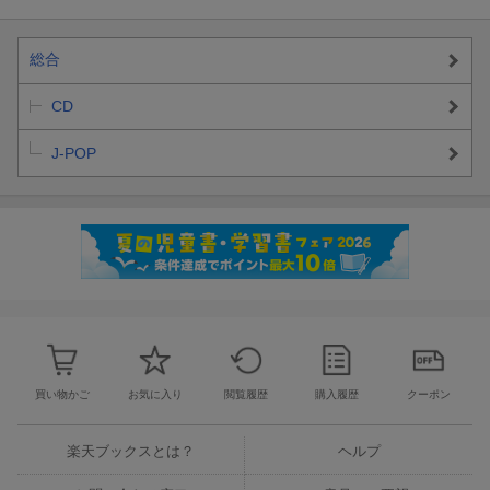
立花日菜2ndシングル「最強？最高！Brave My Heart」
初回限定盤(PCCG.02381)／￥2,420(税込)
通常盤(PCCG.02382)／￥1,540(税込)
総合
■応募締切
CD
2024年11月24日（日）23:59まで
J-POP
■当選発表
2024年11月29日（金）予定
■注意事項
※必ず下記ご案内を全てご確認のうえ、ご応募ください。
※当選発表は当選メール送信をもって代えさせていただきます。
なお、当落のお問い合わせに関しましては一切お答えできません
のであらかじめご了承下さい。
※当選メール一通につきご本人様お一人のみ有効です。
買い物かご
お気に入り
閲覧履歴
購入履歴
クーポン
入場の際、顔写真付きの「身分証明書」(免許証・学生証・パスポ
ートなど)(taspo不可)をご提示頂きます。ご提示頂けない場合、入
楽天ブックスとは？
ヘルプ
場をお断りいたします。ご了承下さい。
※顔写真付きの身分証明書をお持ちでない方は、イベント当日ま