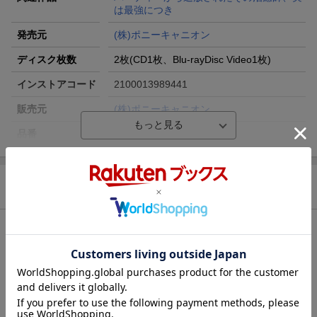
は最強につき
発売元
(株)ポニーキャニオン
ディスク枚数
2枚(CD1枚、Blu-rayDisc Video1枚)
インストアコード
2100013989441
販売元
(株)ポニーキャニオン
品番
PCCG000002381
洋題
SAIKYOU? SAIKOU! BRAVE MY HEART
商品説明
特典情報
※数量に限りがございます。お早めにご注文ください。無くなり次第、当ペ
ージ上で終了告知をさせていただきます。
楽天ブックス限定先着特典
オリジナル特典