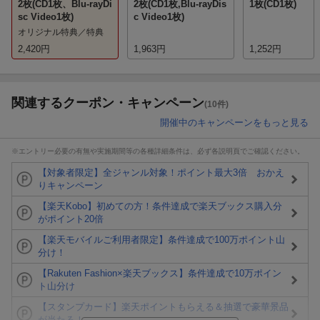
2枚(CD1枚、Blu-rayDi
2枚(CD1枚,Blu-rayDis
1枚(CD1枚)
sc Video1枚)
c Video1枚)
オリジナル特典／特典
2,420
円
1,963
円
1,252
円
関連するクーポン・キャンペーン
(10件)
開催中のキャンペーンをもっと見る
※エントリー必要の有無や実施期間等の各種詳細条件は、必ず各説明頁でご確認ください。
【対象者限定】全ジャンル対象！ポイント最大3倍 おかえ
りキャンペーン
【楽天Kobo】初めての方！条件達成で楽天ブックス購入分
がポイント20倍
【楽天モバイルご利用者限定】条件達成で100万ポイント山
分け！
【Rakuten Fashion×楽天ブックス】条件達成で10万ポイン
ト山分け
【スタンプカード】楽天ポイントもらえる＆抽選で豪華景品
が当たる！