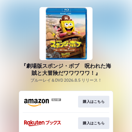
『劇場版スポンジ・ボブ 呪われた海
賊と大冒険だワワワワワ！』
ブルーレイ＆DVD 2026.8.5 リリース！
購入はこちら
購入はこちら