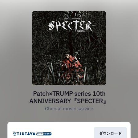
Patch×TRUMP series 10th
ANNIVERSARY『SPECTER』
Choose music service
ダウンロード