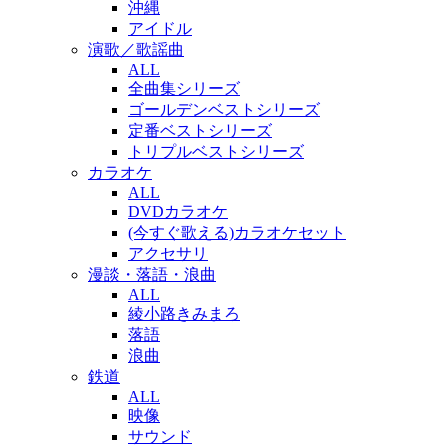
沖縄
アイドル
演歌／歌謡曲
ALL
全曲集シリーズ
ゴールデンベストシリーズ
定番ベストシリーズ
トリプルベストシリーズ
カラオケ
ALL
DVDカラオケ
(今すぐ歌える)カラオケセット
アクセサリ
漫談・落語・浪曲
ALL
綾小路きみまろ
落語
浪曲
鉄道
ALL
映像
サウンド