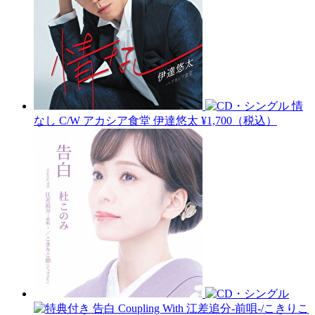
情
なし C/W アカシア食堂
伊達悠太
¥1,700（税込）
告白 Coupling With 江差追分-前唄-/こきりこ