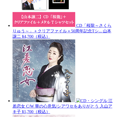
CD「桜龍～さくら
りゅう～」＋クリアファイル＋50周年記念Tシ...
山本
譲二
¥4,700（税込）
江
差恋女 C/W 華の心意気/シアワセをありがとう
入山ア
キ子
¥1,700（税込）