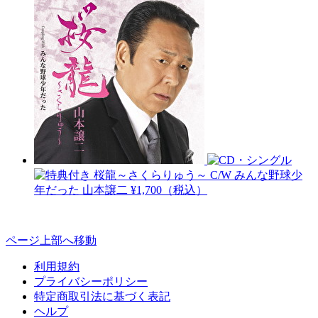
桜龍～さくらりゅう～ C/W みんな野球少
年だった
山本譲二
¥1,700（税込）
ページ上部へ移動
利用規約
プライバシーポリシー
特定商取引法に基づく表記
ヘルプ