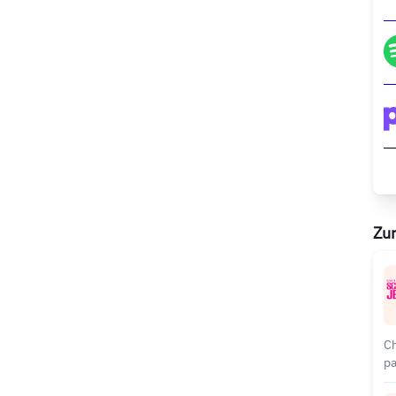
Zur
Ch
pa
di