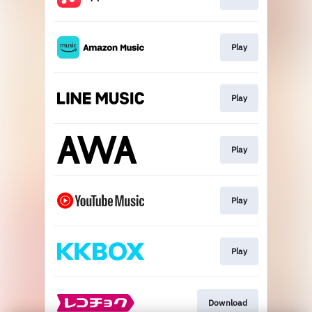
Play
Play
Play
Play
Play
Download