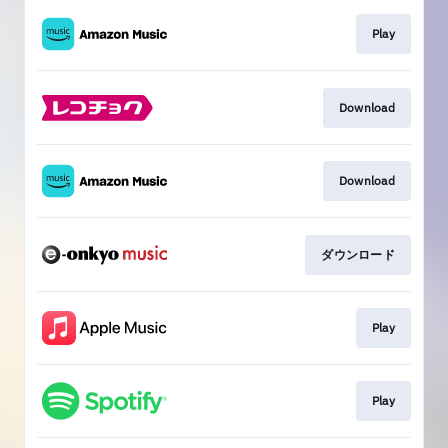
Play
Download
Download
ダウンロード
Play
Play