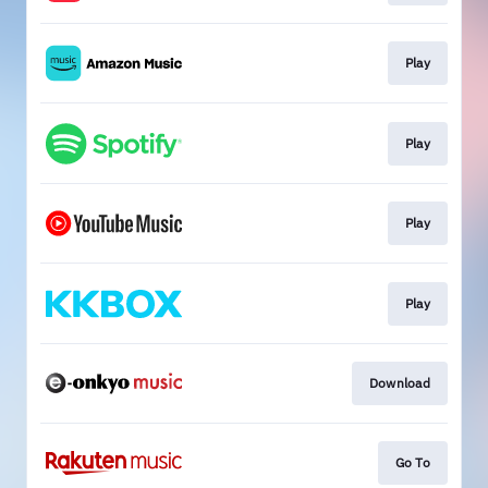
Play
Play
Play
Play
Download
Go To