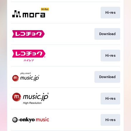
Hi-res
Download
Hi-res
Download
Hi-res
Hi-res