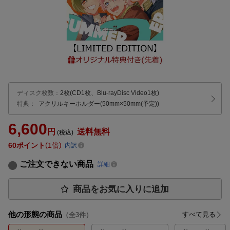
ディスク枚数
：
2枚(CD1枚、Blu-rayDisc Video1枚)
特典：
アクリルキーホルダー(50mm×50mm(予定))
6,600
円
送料無料
(税込)
60
ポイント
1倍
内訳
ご注文できない商品
詳細
商品をお気に入りに追加
他の形態の商品
すべて見る
（全
3
件）