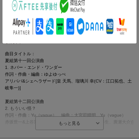
『A3!（エースリー）』とは
リベル・エンタテインメントが贈る大好評配信中のイケメン役者
育成ゲーム(iOS版/Android版）。
収録曲
曲目タイトル：
夏組第十一回公演曲
1. ネバー・エンド・ワンダー
作詞・作曲・編曲：ゆよゆっぺ
アリババ&シェヘラザード[皇 天馬、瑠璃川 幸(CV：江口拓也、土
岐隼一)]
夏組第十二回公演曲
2. もういい怪？
作詞・作曲：Yu（vague） 編曲：大宮司晴明、Yu（vague）
赤坂世一&上谷宗二[向坂 椋、斑鳩三角(CV：山谷祥生、廣瀬大介)]
3. タイトル未定