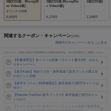
2枚(CD1枚、Blu-rayDi
2枚(CD1枚,Blu-rayDis
1枚(CD1枚)
sc Video1枚)
c Video1枚)
オリジナル特典
6,600
円
6,270
円
2,200
円
関連するクーポン・キャンペーン
(10件)
開催中のキャンペーンをもっと見る
※エントリー必要の有無や実施期間等の各種詳細条件は、必ず各説明頁でご確認ください。
【対象者限定】全ジャンル対象！ポイント最大3倍 おかえ
りキャンペーン
【楽天Kobo】初めての方！条件達成で楽天ブックス購入分
がポイント20倍
【楽天モバイルご利用者限定】条件達成で100万ポイント山
分け！
【Rakuten Fashion×楽天ブックス】条件達成で10万ポイン
ト山分け
【スタンプカード】楽天ポイントもらえる＆抽選で豪華景品
が当たる！