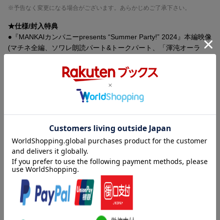
※予告なく変更になる場合がございます。あらかじめご了承下さい。
★仕様/封入特典
●『MANKAIカンパニーpresents “Summer Party!” 2024』本編映像
(マチネ全編、ソワレ朗読パート&トークパート、「渾沌オーラ
イ！」パフォーマンス)
●『MANKAIカンパニーpresents “Summer Party!” 2024』ミニブッ
クレット
●特製デジパック
●【期間限定封入】A3! 10th AnniversAry FULL BLOOMING LIVE
DAY1チケット優先販売申込券
▼A3! 10th AnniversAry FULL BLOOMING LIVE
日程：2027年4月3日（土）4日（日）
内容紹介
会場：横浜アリーナ
人気アプリ、イケメン役者育成ゲーム「A3!」の各組アルバム第7
※特典・仕様は予告なく変更となる場合がございます。
弾！
夏組第十一回・第十二回公演曲、オリジナルボイスドラマを収
録！
ジャケットイラストは冨士原良先生描き下ろし！