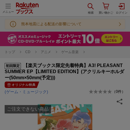
メニュー
熊本地震による配送の影響について
トップ
CD
アニメ
ゲーム音楽
【楽天ブックス限定先着特典】A3! PLEASANT
初回限定
SUMMER EP【LIMITED EDITION】(アクリルキーホルダ
ー(50mm×50mm(予定)))
オリジナル特典
(ゲーム・ミュージック)
（
0
件）
ご注文できない商品