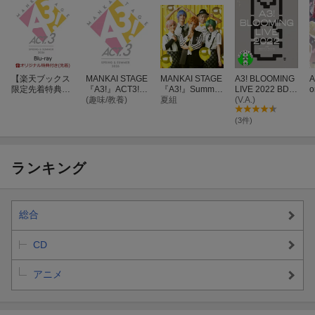
【楽天ブックス
MANKAI STAGE
MANKAI STAGE
A3! BLOOMING
A
限定先着特典】
『A3!』ACT3!
『A3!』Summer
LIVE 2022 BD B
o
MANKAI STAGE
〜SPRING & SU
(趣味/教養)
Troupe ひまわ
夏組
OX【初回生産限
(V.A.)
『A3!』ACT3!
MMER 2026〜
りと太陽
定版】【Blu-ra
〜SPRING & SU
【Blu-ray】
y】
(3件)
MMER 2026〜
【Blu-ray】(A5
アクリルプレー
ト)
ランキング
総合
CD
アニメ