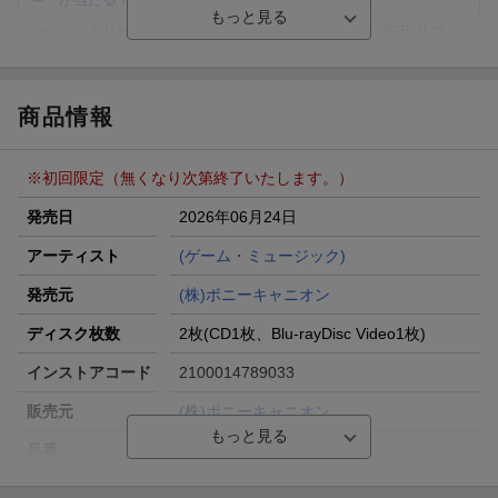
エントリー＆3,000円以上購入で無料データSIM（3GB/月プ
ラン）が当たる！
楽天モバイル紹介キャンペーンの拡散で300円OFFクーポン
進呈
商品情報
条件達成で楽天限定・宝塚歌劇 宙組貸切公演ペアチケット
が当たる
※初回限定（無くなり次第終了いたします。）
エントリー＆条件達成で『鬼滅の刃』オリジナルきんちゃく
袋が当たる！
発売日
2026年06月24日
【楽天24】日用品の楽天24と楽天ブックス買いまわりでク
アーティスト
(ゲーム・ミュージック)
ーポン★
発売元
(株)ポニーキャニオン
ディスク枚数
2枚(CD1枚、Blu-rayDisc Video1枚)
インストアコード
2100014789033
販売元
(株)ポニーキャニオン
品番
PCCG-2501
洋題
A3! PLEASANT SUMMER EP