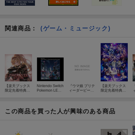
関連商品
：
(ゲーム・ミュージック)
【楽天ブックス
Nintendo Switch
『ウマ娘 プリテ
【楽天ブックス
限定先着特典】
Pokemon LEGE
ィーダービー』
限定先着特典】
THERMITE 〜G
NDS Z-A+M次元
WINNING LIVE
Fate/Grand Ord
W
RANBLUE FANT
ラッシュ スーパ
35
er Original Soun
3
ASY〜 【初回仕
ーミュージッ
dtrack VIII【初回
様限定盤】(アナ
ク・コンプリー
仕様限定盤】(ジ
この商品を買った人が興味のある商品
ザージャケット)
ト
ャケットサイ
ズ イラストカ
ード(U-オルガマ
リー))