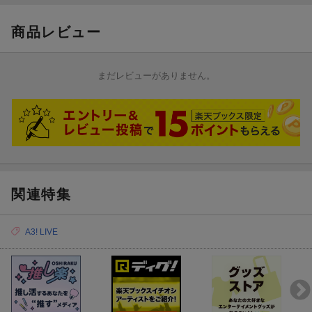
4. 『A3!』ボイスドラマ「第十一回公演ありがとう生配信 〜夏組
商品レビュー
回〜」
出演：皇 天馬(CV：江口拓也)、瑠璃川 幸(CV：土岐隼一)、向坂
椋(CV：山谷祥生)、斑鳩三角(CV：廣瀬大介)、三好一成(CV：赤
まだレビューがありません。
澤 燈)、兵頭九門(CV：畠中 祐)
5. ネバー・エンド・ワンダー(Instrumental)
6. もういい怪？(Instrumental)
7. タイトル未定(Instrumental)
関連特集
A3! LIVE