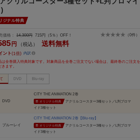
(アクリルコースター3種セット+L判ブロマイ
)
リジナル特典
（
0
件）
売価格：
14,300円
715円（5％）OFF！
585
送料無料
円
（税込）
イント
1倍
内訳
品は全巻購入特典対象です。対象商品を全巻ご注文でない場合は、最終巻のご注文
だきます。
て
DVD
Blu-ray
CITY THE ANIMATION 2巻
DVD
アクリルコースター3種セット／L判ブロマ
オリジナル特典
イド3種セット
CITY THE ANIMATION 2巻【Blu-ray】
ブルーレイ
アクリルコースター3種セット／L判ブロマ
オリジナル特典
イド3種セット