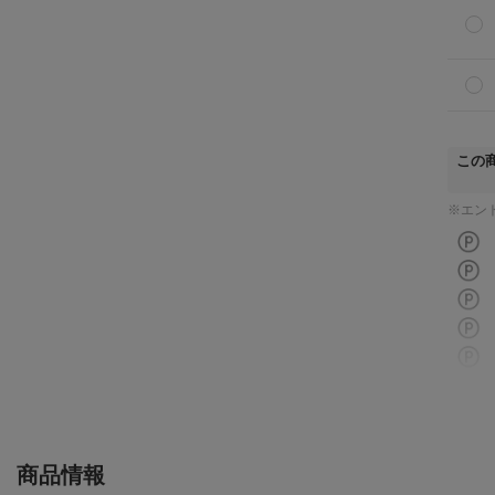
この
※エン
商品情報