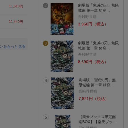
劇場版「鬼滅の刃」無限
2
11,618
円
城編 第一章 猗窩…
吾峠呼世晴
11,440
円
3,960円（税込）
劇場版「鬼滅の刃」無限
3
ンをもっと見る
城編 第一章 猗窩…
吾峠呼世晴
。
8,690円（税込）
劇場版「鬼滅の刃」無
4
限城編 第一章 猗窩…
吾峠呼世晴
7,821円（税込）
【楽天ブックス限定配
5
送BOX】【楽天ブッ…