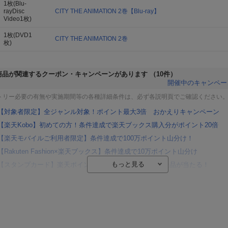
1枚(Blu-
rayDisc
CITY THE ANIMATION 2巻【Blu-ray】
Video1枚)
1枚(DVD1
CITY THE ANIMATION 2巻
枚)
商品が関連するクーポン・キャンペーンがあります
（10件）
開催中のキャンペー
トリー必要の有無や実施期間等の各種詳細条件は、必ず各説明頁でご確認ください
【対象者限定】全ジャンル対象！ポイント最大3倍 おかえりキャンペーン
【楽天Kobo】初めての方！条件達成で楽天ブックス購入分がポイント20倍
【楽天モバイルご利用者限定】条件達成で100万ポイント山分け！
【Rakuten Fashion×楽天ブックス】条件達成で10万ポイント山分け
【スタンプカード】楽天ポイントもらえる＆抽選で豪華景品が当たる！
Blu-ray・DVDセール・お買い得情報
エントリー＆3,000円以上購入で無料データSIM（3GB/月プラン）が当たる！
楽天モバイル紹介キャンペーンの拡散で300円OFFクーポン進呈
条件達成で楽天限定・宝塚歌劇 宙組貸切公演ペアチケットが当たる