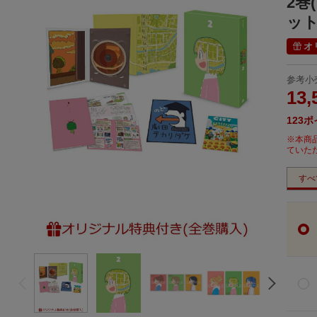
2巻
ット
オ
参考小
13,
123
ポ
※本商
ていた
すべ