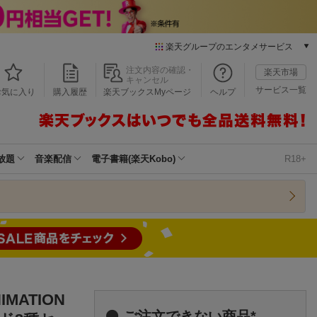
楽天グループのエンタメサービス
本/ゲーム/CD/DVD
注文内容の確認・
楽天市場
キャンセル
楽天ブックス
サービス一覧
お気に入り
購入履歴
楽天ブックスMyページ
ヘルプ
電子書籍
楽天Kobo
雑誌読み放題
楽天マガジン
放題
音楽配信
電子書籍(楽天Kobo)
R18+
音楽配信
楽天ミュージック
動画配信
楽天TV
動画配信ガイド
Rakuten PLAY
無料テレビ
Rチャンネル
MATION
チケット
ご注文できない商品*