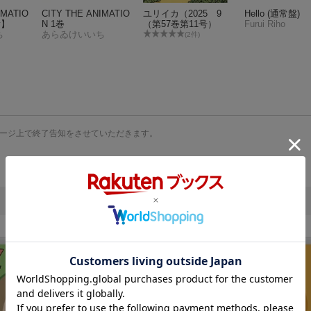
IMATIO
CITY THE ANIMATIO
ユリイカ（2025 9
Hello (通常盤)
y】
N 1巻
（第57巻第11号）
Furui Riho
ち
あらゐけいいち
(2件)
ージ上で終了告知をさせていただきます。