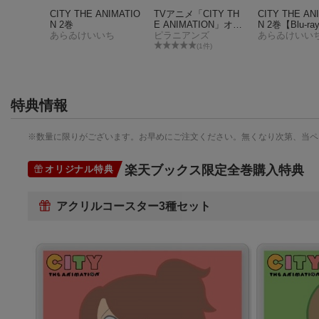
）特装版
CITY THE ANIMATIO
TVアニメ「CITY TH
CITY THE AN
いち
N 2巻
E ANIMATION」オリ
N 2巻【Blu-ra
あらゐけいいち
ジナル・サウンドト
ピラニアンズ
あらゐけいい
ラック
(1件)
特典情報
※数量に限りがございます。お早めにご注文ください。無くなり次第、当ペ
楽天ブックス限定全巻購入特典
オリジナル特典
アクリルコースター3種セット