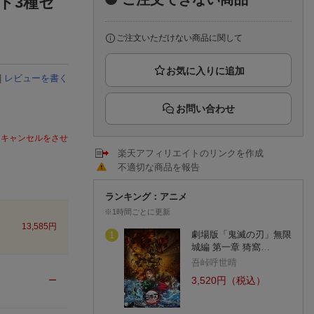
ド3種セ
楽天チケット
エンタメニュース
推し楽
ご注文いただけない商品に関して
|
レビューを書く
お問い合わせ
をキャンセルをさせ
楽天アフィリエイトのリンクを作成
不適切な商品を報告
ランキング：アニメ
※1時間ごとに更新
13,585
円
劇場版「鬼滅の刃」無限
1
城編 第一章 猗窩…
吾峠呼世晴
3,520円（税込）
ー