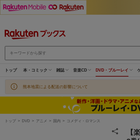
トップ
本・コミック
雑誌
音楽CD
DVD・ブルーレイ
熊本地震による配送の影響について
現
トップ
>
DVD
>
アニメ
>
国内
>
コメディ・ロマンス
在
地
【楽