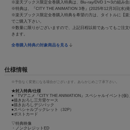
※楽天ブックス限定全巻購入特典は、Blu-ray/DVD 1〜3の組
※特典は、『CITY THE ANIMATION 3巻』(2025年12月3
※楽天ブックス限定全巻購入特典を希望の方は、タイトルに【楽天ブ
でご購入下さい。
※数量に限りがございますので、上記日程以前であってもご注文
きます。
全巻購入特典の対象商品を見る
仕様情報
※予告なく変更になる場合がございます。あらかじめご了承下さい。
★封入特典/仕様
●「TVアニメ『CITY THE ANIMATION』スペシャルイベ
●描きおろし三方背ケース
●描きおろしデジパック
●スペシャルブックレット（32P）
●ポストカード
▽特典映像
・ノンクレジットED