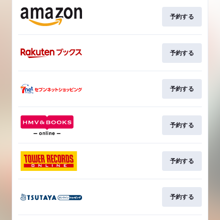
予約する
予約する
予約する
予約する
予約する
予約する