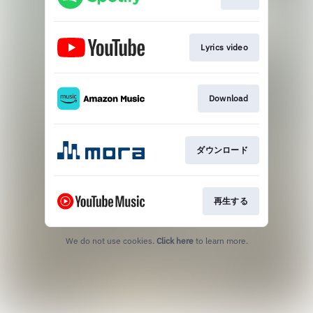
Lyrics video
Download
ダウンロード
再生する
We do not use cookies.
Click here
to learn more.