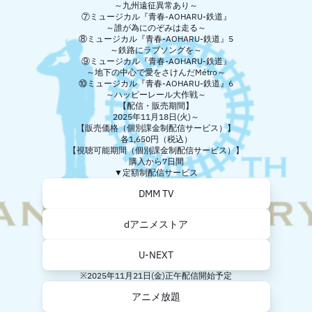
～九州遠征異常あり～
⑦ミュージカル『青春-AOHARU-鉄道』
～誰が為にのぞみは走る～
⑧ミュージカル『青春-AOHARU-鉄道』5
～鉄路にラブソングを～
⑨ミュージカル『青春-AOHARU-鉄道』
～地下の中心で愛をさけんだMétro～
⑩ミュージカル『青春-AOHARU-鉄道』6
～ハッピーレール大作戦～
【配信・販売期間】
2025年11月18日(火)～
【販売価格（個別課金制配信サービス）】
各1,650円（税込）
【視聴可能期間（個別課金制配信サービス）】
購入から7日間
▼定額制配信サービス
DMM TV
dアニメストア
U-NEXT
※2025年11月21日(金)正午配信開始予定
アニメ放題