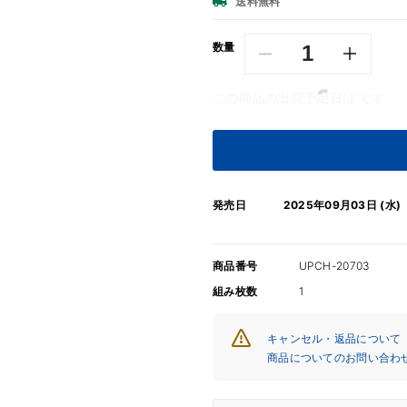
価
送料無料
格
数量
MONOEYES
MONO
/
/
この商品の出荷予定日は
です
Running
Runnin
Through
Throug
the
the
Fire【CD】
Fire【
の
の
数
数
発売日
2025年09月03日 (水)
量
量
を
を
商品番号
減
UPCH-20703
増
ら
や
組み枚数
1
す
す
キャンセル・返品について
商品についてのお問い合わ