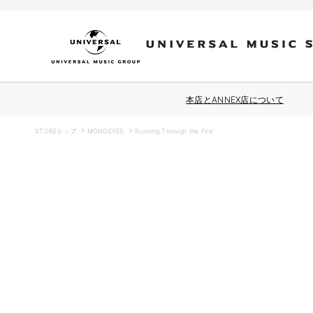
コンテ
ンツに
進む
本店とANNEX店について
STOREトップ
MONOEYES
Running Through the Fire
商品情
報にス
キップ