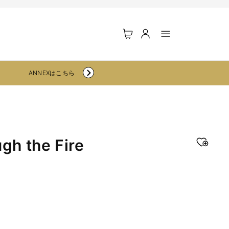
ロ
カ
グ
ー
イ
ト
ン
ANNEXはこちら
gh the Fire