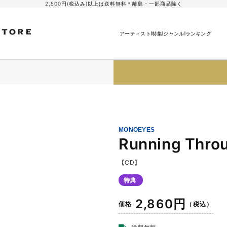
2,500円(税込み)以上は送料無料＊離島・一部商品除く
アーティスト
特集
ジャンル
ランキング
MONOEYES
Running Throu
【CD】
特典
通
2,860円
価格
（税込）
常