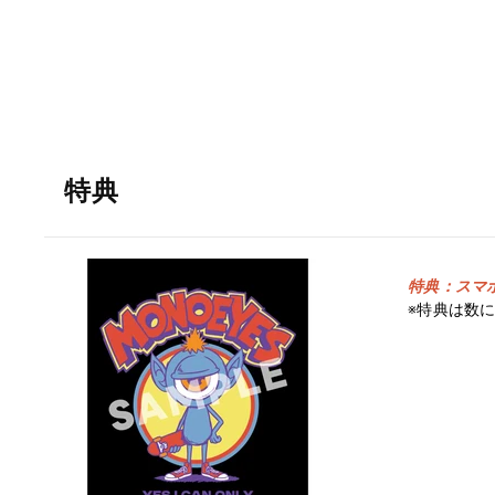
特典
特典：スマホ
※特典は数