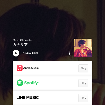
Mayo Okamoto
カナリア
Preview (0:30)
Play
Play
Play