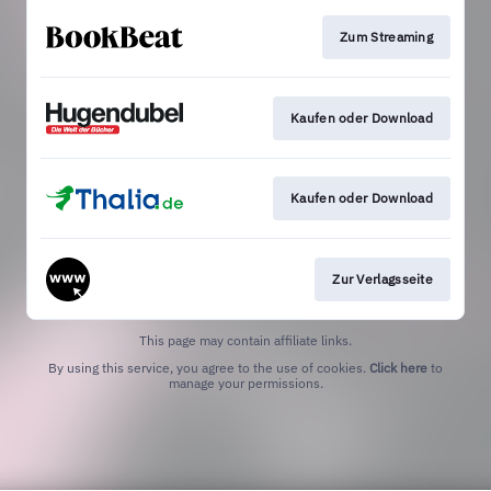
Zum Streaming
Kaufen oder Download
Kaufen oder Download
Zur Verlagsseite
This page may contain affiliate links.
By using this service, you agree to the use of cookies.
Click here
to
manage your permissions.