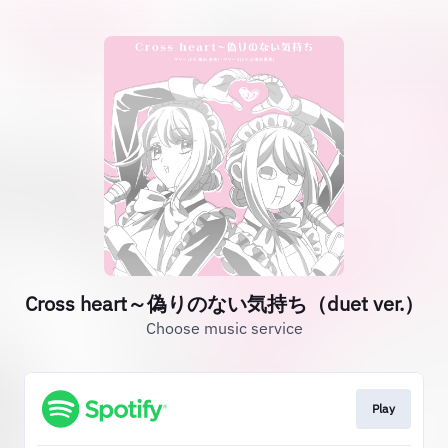
Cross heart～偽りのない気持ち（duet ver.）
Choose music service
Play