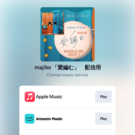
majiko 「愛編む」 配信用
Choose music service
Play
Play