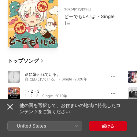
2025年12月29日
どーでもいいよ - Single
1曲
トップソング
命に嫌われている。
命に嫌われている。 - Single · 2020年
1・2・3
1・2・3 - Single · 2019年
他の国を選択して、お住まいの地域に特化したコ
今はいいんだよ。
ンテンツをご覧ください
今はいいんだよ。 - Single · 2025年
United States
続ける
アルバム