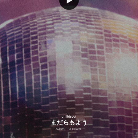
chilldspot
まだらもよう
ALBUM
·
2 TRACKS