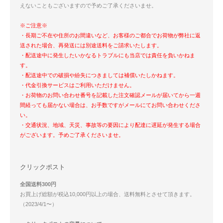
えないこともございますので予めご了承くださいませ。
※ご注意※
・長期ご不在や住所のお間違いなど、お客様のご都合でお荷物が弊社に返
送された場合、再発送には別途送料をご請求いたします。
・配送途中に発生したいかなるトラブルにも当店では責任を負いかねま
す。
・配送途中での破損や紛失につきましては補償いたしかねます。
・代金引換サービスはご利用いただけません。
・お荷物のお問い合わせ番号を記載した注文確認メールが届いてから一週
間経っても届かない場合は、お手数ですがメールにてお問い合わせくださ
い。
・交通状況、地域、天災、事故等の要因により配達に遅延が発生する場合
がございます。予めご了承くださいませ。
クリックポスト
全国送料300円
お買上げ総額が税込10,000円以上の場合、送料無料とさせて頂きます。
（2023/4/1〜）