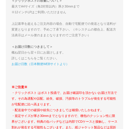
＜クリックポストの容量について＞
最大でA4サイズ（角2封筒以内）厚さ30mmまで
※12インチLPはご利用いただけません
上記基準を超えるご注文内容の場合、自動で宅配便での発送となり送料が
変更となりますので、予めご了承下さい。（※システムの都合上、配送方
法表示はメール便のままとなりますのでご注意下さい）
＜お届け日数につきまして＞
概ね翌日から翌々日にお届けします。
詳しくはこちらをご覧ください。
お届け日数（日本郵便WEBサイトより）
※ご注意※
・クリックポスト はポスト投函で、お届け確認印を頂かないお届け方法で
す。その為遅配や誤配、紛失、破損、汚損等のトラブルが発生する可能性
が宅配便に比べ高まります。
・配送途中での破損や紛失につきましては補償いたしかねます。
・規定サイズが厚さ30mmまでとなりますので、梱包のクッション性に限
界がございます。特典の缶バッヂなどは内部でCDケースと接触し、ケース
割れが発生する可能性もございます。また、紙ジャケット製品などは屈折