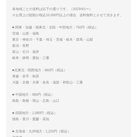
各地域ごとの送料は以下の通りです。（2023/4/1〜）
※お買上げ総額が税込10,000円以上の場合、送料無料とさせて頂きます。
■ 関東・信越・南東北・北陸・中部地方：750円（税込）
宮城・山形・福島
東京・神奈川・千葉・埼玉・茨城・栃木・群馬・山梨
新潟・長野
富山・石川・福井
岐阜・静岡・愛知・三重
■北東北・関西地方：860円（税込）
青森・岩手・秋田
大阪・京都・兵庫・奈良・滋賀・和歌山・三重
■ 中国地方：980円（税込）
鳥取・島根・岡山・広島・山口
■ 四国地方：1,080円（税込）
徳島・香川・愛媛・高知
■ 北海道・九州地方：1,220円（税込）