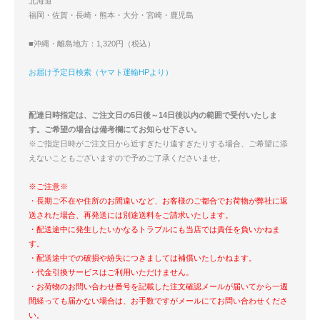
北海道
福岡・佐賀・長崎・熊本・大分・宮崎・鹿児島
■沖縄・離島地方：1,320円（税込）
お届け予定日検索（ヤマト運輸HPより）
配達日時指定は、ご注文日の5日後～14日後以内の範囲で受付いたしま
す。ご希望の場合は備考欄にてお知らせ下さい。
※ご指定日時がご注文日から近すぎたり遠すぎたりする場合、ご希望に添
えないこともございますので予めご了承くださいませ。
※ご注意※
・長期ご不在や住所のお間違いなど、お客様のご都合でお荷物が弊社に返
送された場合、再発送には別途送料をご請求いたします。
・配送途中に発生したいかなるトラブルにも当店では責任を負いかねま
す。
・配送途中での破損や紛失につきましては補償いたしかねます。
・代金引換サービスはご利用いただけません。
・お荷物のお問い合わせ番号を記載した注文確認メールが届いてから一週
間経っても届かない場合は、お手数ですがメールにてお問い合わせくださ
い。