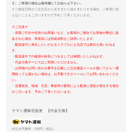
す。ご希望の場合は備考欄にてお知らせ下さい。
※ご指定日時がご注文日から近すぎたり遠すぎたりする場合、ご希望に添
えないこともございますので予めご了承くださいませ。
※ご注意※
・長期ご不在や住所のお間違いなど、お客様のご都合でお荷物が弊社に返
送された場合、再発送には別途送料をご請求いたします。
・配送途中に発生したいかなるトラブルにも当店では責任を負いかねま
す。
・配送途中での破損や紛失につきましては補償いたしかねます。
・代金引換サービスはご利用いただけません。
・お荷物のお問い合わせ番号を記載した注文確認メールが届いてから一週
間経っても届かない場合は、お手数ですがメールにてお問い合わせくださ
い。
・交通状況、地域、天災、事故等の要因により配達に遅延が発生する場合
がございます。予めご了承くださいませ。
ヤマト運輸宅急便 【代金引換】
代引き手数料：330円（税込）