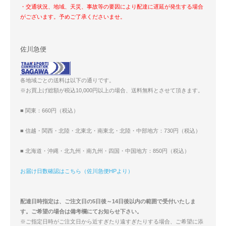
・交通状況、地域、天災、事故等の要因により配達に遅延が発生する場合
がございます。予めご了承くださいませ。
佐川急便
各地域ごとの送料は以下の通りです。
※お買上げ総額が税込10,000円以上の場合、送料無料とさせて頂きます。
■ 関東：660円（税込）
■ 信越・関西・北陸・北東北・南東北・北陸・中部地方：730円（税込）
■ 北海道・沖縄・北九州・南九州・四国・中国地方：850円（税込）
お届け日数確認はこちら（佐川急便HPより）
配達日時指定は、ご注文日の5日後～14日後以内の範囲で受付いたしま
す。ご希望の場合は備考欄にてお知らせ下さい。
※ご指定日時がご注文日から近すぎたり遠すぎたりする場合、ご希望に添