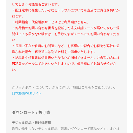
してしまう可能性もございます。
・配送途中に発生したいかなるトラブルについても当店では責任を負いか
ねます。
・時間指定、代金引換サービスはご利用頂けません。
・お荷物のお問い合わせ番号を記載した注文確認メールが届いてから一週
間経っても届かない場合は、お手数ですがメールにてお問い合わせくださ
い。
・長期ご不在や住所のお間違いなど、お客様のご都合でお荷物が弊社に返
送された場合、再発送には別途送料をご請求いたします。
・納品書や領収書は信書扱いとなるため同封できません。ご希望の方には
PDF版をメールにてお送りいたしますので、備考欄にてお知らせくださ
い。
クリックポスト について、さらに詳しい情報はこちらをご覧ください。
日本郵便WEBサイト
ダウンロード / 投げ銭
デジタル商品・投げ銭専用
送料の発生しないデジタル商品（音源のダウンロード商品など）、または