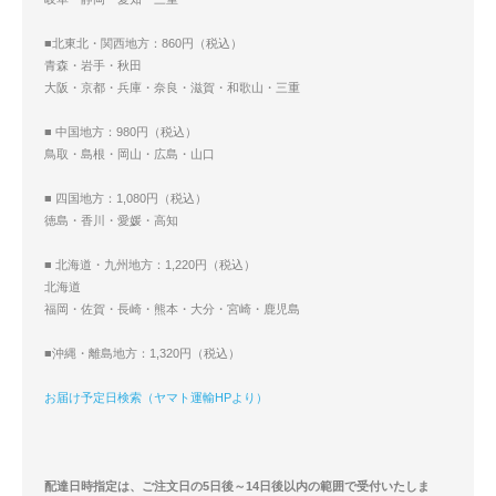
■北東北・関西地方：860円（税込）
青森・岩手・秋田
大阪・京都・兵庫・奈良・滋賀・和歌山・三重
■ 中国地方：980円（税込）
鳥取・島根・岡山・広島・山口
■ 四国地方：1,080円（税込）
徳島・香川・愛媛・高知
■ 北海道・九州地方：1,220円（税込）
北海道
福岡・佐賀・長崎・熊本・大分・宮崎・鹿児島
■沖縄・離島地方：1,320円（税込）
お届け予定日検索（ヤマト運輸HPより）
配達日時指定は、ご注文日の5日後～14日後以内の範囲で受付いたしま