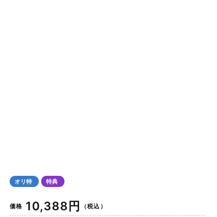
オリ特
特典
通
10,388円
価格
（税込）
常