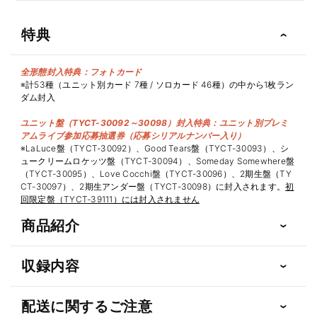
特典
全形態封入特典：フォトカード
※計53種（ユニット別カード 7種 / ソロカード 46種）の中から1枚ラン
ダム封入
ユニット盤（TYCT-30092～30098）封入特典：ユニット別プレミ
アムライブ参加応募抽選券（応募シリアルナンバー入り）
※LaLuce盤（TYCT-30092）、Good Tears盤（TYCT-30093）、シ
ュークリームロケッツ盤（TYCT-30094）、Someday Somewhere盤
（TYCT-30095）、Love Cocchi盤（TYCT-30096）、2期生盤（TY
CT-30097）、2期生アンダー盤（TYCT-30098）に封入されます。
初
回限定盤（TYCT-39111）には封入されません
商品紹介
収録内容
配送に関するご注意