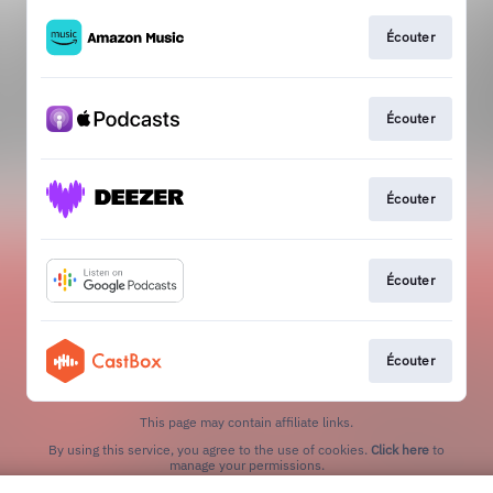
Écouter
Écouter
Écouter
Écouter
Écouter
This page may contain affiliate links.
By using this service, you agree to the use of cookies.
Click here
to
manage your permissions.