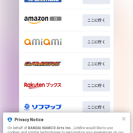
ここに行く
ここに行く
ここに行く
ここに行く
ここに行く
Privacy Notice
On behalf of
BANDAI NAMCO Arts Inc.
, Linkfire would like to use
ここに行く
cookies and similar technologies to personalize your experiences on our