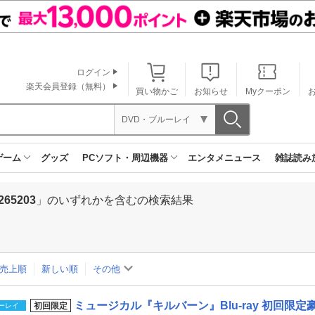
ログイン
楽天会員登録（無料）
買い物かご
お知らせ
Myクーポン
DVD・ブルーレイ
ゲーム
グッズ
PCソフト・周辺機器
エンタメニュース
雑誌読み
265203
」のいずれかを含むの検索結果
売上順
新しい順
その他
ミュージカル『キルバーン』Blu-ray 初回限定豪華
初回限定
ーレイ