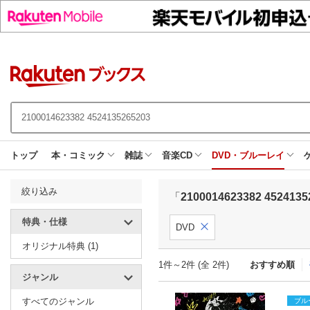
トップ
本・コミック
雑誌
音楽CD
DVD・ブルーレイ
絞り込み
「
2100014623382 4524135
特典・仕様
DVD
オリジナル特典 (1)
1件～2件 (全 2件)
おすすめ順
ジャンル
すべてのジャンル
ブル