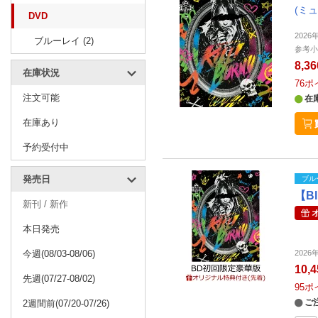
(ミ
DVD
202
ブルーレイ (2)
参考小
8,3
在庫状況
76
ポ
注文可能
在
在庫あり
予約受付中
発売日
ブル
【B
新刊 / 新作
本日発売
今週(08/03-08/06)
202
10,
先週(07/27-08/02)
95
ポ
ご
2週間前(07/20-07/26)