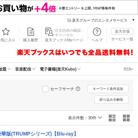
楽天グループのエンタメサービス
本/ゲーム/CD/DVD
注文内容の確認・
楽天市場
キャンセル
楽天ブックス
サービス一覧
お気に入り
購入履歴
楽天ブックスMyページ
ヘルプ
電子書籍
楽天Kobo
雑誌読み放題
楽天マガジン
放題
音楽配信
電子書籍(楽天Kobo)
R18+
音楽配信
楽天ミュージック
動画配信
セーフサーチ
キーワード条件追加
楽天TV
絞り込み全解除
動画配信ガイド
Rakuten PLAY
表示件数：
無料テレビ
30件
Rチャンネル
チケット
版(TRUMPシリーズ)【Blu-ray】