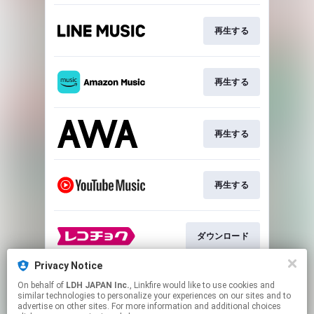
再生する
再生する
再生する
再生する
ダウンロード
Privacy Notice
On behalf of
LDH JAPAN Inc.
, Linkfire would like to use cookies and
ダウンロード
similar technologies to personalize your experiences on our sites and to
advertise on other sites. For more information and additional choices