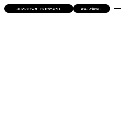
JCBプレミアムカードをお持ちの方 +
新規ご入会の方 +