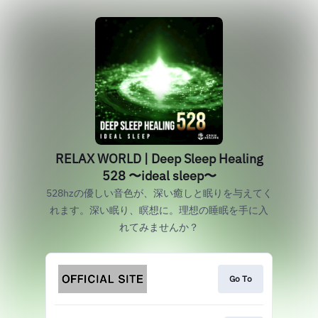
RELAX WORLD | Deep Sleep Healing
528 〜ideal sleep〜
528hzの優しい音色が、深い癒しと眠りを与えてく
れます。深い眠り、瞑想に。理想の睡眠を手に入
れてみませんか？
Go To