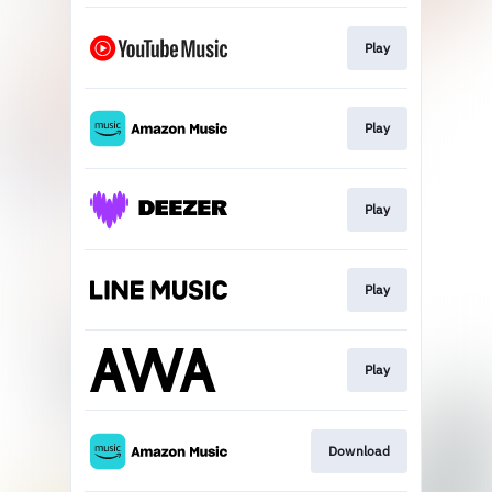
Play
Play
Play
Play
Play
Download