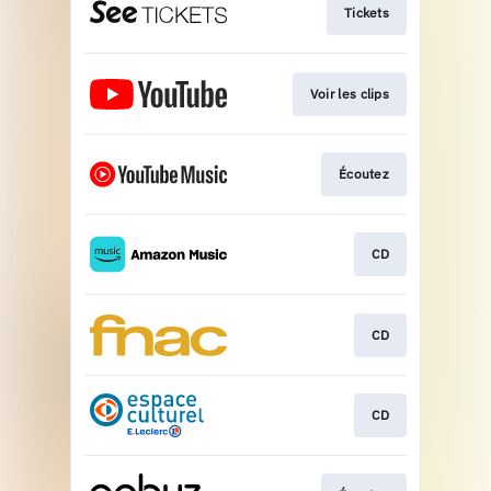
Tickets
Voir les clips
Écoutez
CD
CD
CD