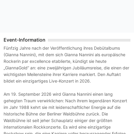
b
a
r
r
i
Event-Information
e
Fünfzig Jahre nach der Veröffentlichung ihres Debütalbums
r
(Gianna Nannini), mit dem sich Gianna Nannini als europäische
e
Rockerin par excellence etablierte, kündigt sie heute
f
„GiannaGold” an: eine zweijährigen Jubiläumsreise, die einen der
r
wichtigsten Meilensteine ihrer Karriere markiert. Den Auftakt
e
bildet ein einzigartiges Live-Konzert in 2026.
i
Am 19. September 2026 wird Gianna Nannini einen lang
.
gehegten Traum verwirklichen: Nach ihrem legendären Konzert
im Jahr 1988 kehrt sie mit leidenschaftlicher Energie auf die
historische Bühne der Berliner Waldbühne zurück. Die
Waldbühne ist seit jeher Schauplatz einiger der größten
internationalen Rockkonzerte. Es wird eine einzigartige
Rockshow sein, die eine Karriere voller herausragender Erfolge