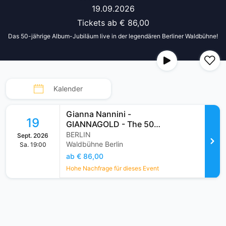
t
19.09.2026
n
Tickets ab € 86,00
i
Das 50-jährige Album-Jubiläum live in der legendären Berliner Waldbühne!
c
h
t
v
Kalender
o
l
Gianna Nannini -
19
l
GIANNAGOLD - The 50
Years Album Celebration
BERLIN
Sept. 2026
s
Waldbühne Berlin
Sa. 19:00
t
ab € 86,00
ä
Hohe Nachfrage für dieses Event
n
d
i
g