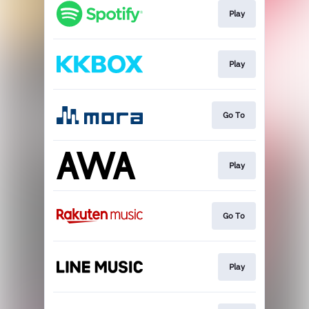
Play
Play
Go To
Play
Go To
Play