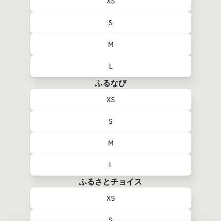
XS
S
M
L
ふるなび
XS
S
M
L
ふるさとチョイス
XS
S