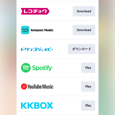
Download
Download
ダウンロード
Play
Play
Play