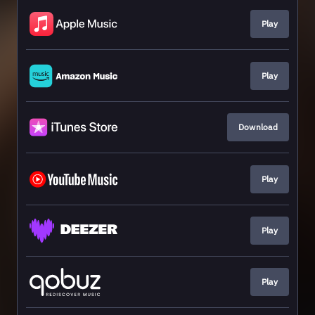
Play
Play
Download
Play
Play
Play