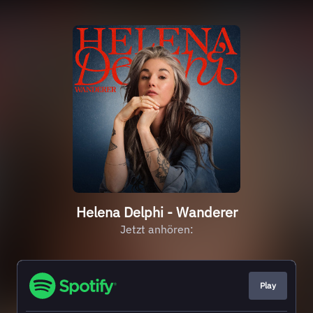
Helena Delphi - Wanderer
Jetzt anhören:
Play